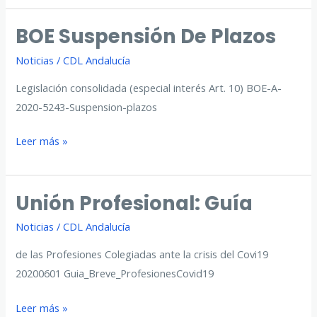
Ley
BOE Suspensión De Plazos
de
Impulso
Noticias
/
CDL Andalucía
Legislación consolidada (especial interés Art. 10) BOE-A-
2020-5243-Suspension-plazos
BOE
Leer más »
Suspensión
de
Unión Profesional: Guía
plazos
Noticias
/
CDL Andalucía
de las Profesiones Colegiadas ante la crisis del Covi19
20200601 Guia_Breve_ProfesionesCovid19
Unión
Leer más »