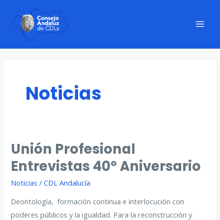
Ir
al
Mai
contenido
Men
Noticias
Unión Profesional
Entrevistas 40º Aniversario
Noticias
/
CDL Andalucía
Deontología, formación continua e interlocución con
poderes públicos y la igualdad. Para la reconstrucción y