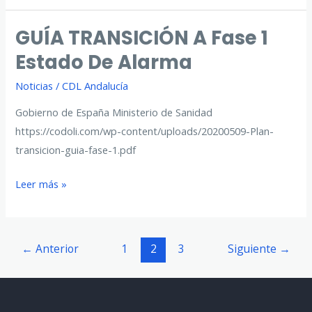
Fase2
GUÍA TRANSICIÓN A Fase 1
Estado De Alarma
Noticias
/
CDL Andalucía
Gobierno de España Ministerio de Sanidad
https://codoli.com/wp-content/uploads/20200509-Plan-
transicion-guia-fase-1.pdf
GUÍA
Leer más »
TRANSICIÓN
a
Fase
Paginación
←
Anterior
1
2
3
Siguiente
→
1
de
Estado
entradas
de