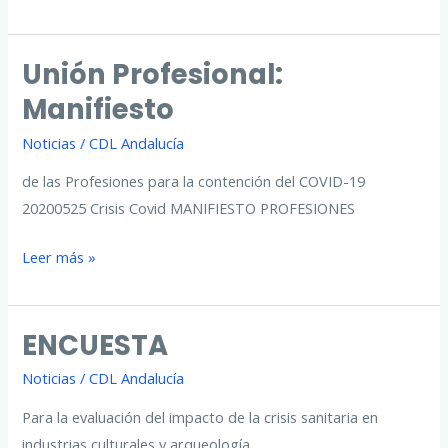
Profesional:
Guía
Unión Profesional:
Manifiesto
Noticias
/
CDL Andalucía
de las Profesiones para la contención del COVID-19
20200525 Crisis Covid MANIFIESTO PROFESIONES
Unión
Leer más »
Profesional:
Manifiesto
ENCUESTA
Noticias
/
CDL Andalucía
Para la evaluación del impacto de la crisis sanitaria en
industrias culturales y arqueología.