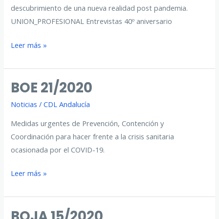
descubrimiento de una nueva realidad post pandemia.
UNION_PROFESIONAL Entrevistas 40º aniversario
Unión
Leer más »
Profesional
Entrevistas
BOE 21/2020
40º
aniversario
Noticias
/
CDL Andalucía
Medidas urgentes de Prevención, Contención y
Coordinación para hacer frente a la crisis sanitaria
ocasionada por el COVID-19.
BOE
Leer más »
21/2020
BOJA 15/2020